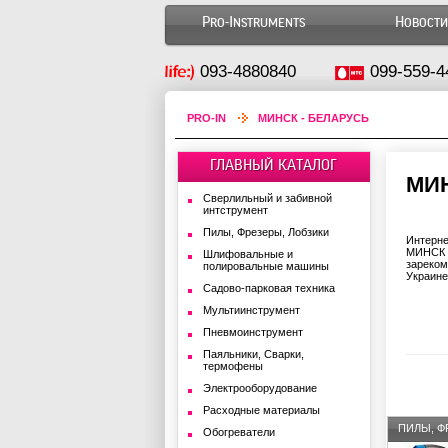
Pro-Instruments
Новости
093-4880840
099-559-4
PRO-IN
МИНСК - БЕЛАРУСЬ
ГЛАВНЫЙ КАТАЛОГ
МИН
Сверлильный и забивной
интструмент
Пилы, Фрезеры, Лобзики
Интерне
МИНСК -
Шлифовальные и
зареком
полировальные машины
Украине
Садово-парковая техника
Мультиинструмент
Пневмоинструмент
Паяльники, Сварки,
термофены
Электрооборудование
Расходные материалы
ПИЛЫ, Ф
Обогреватели