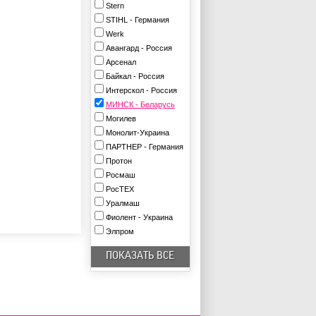
Stern
STIHL - Германия
Werk
Авангард - Россия
Арсенал
Байкал - Россия
Интерскол - Россия
МИНСК - Беларусь
Могилев
Монолит-Украина
ПАРТНЕР - Германия
Протон
Росмаш
РосТЕХ
Уралмаш
Фиолент - Украина
Элпром
ПОКАЗАТЬ ВСЕ