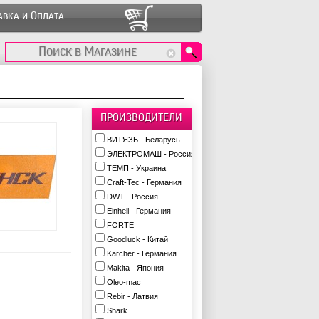
авка и Оплата
ПРОИЗВОДИТЕЛИ
ВИТЯЗЬ - Беларусь
ЭЛЕКТРОМАШ - Россия
ТЕМП - Украина
Craft-Tec - Германия
DWT - Россия
Einhell - Германия
FORTE
Goodluck - Китай
Karcher - Германия
Makita - Япония
Oleo-mac
Rebir - Латвия
Shark