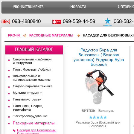
Pro-Instruments
Новости
Оптови
093-4880840
099-559-44-59
068-582-
PRO-IN
РАСХОДНЫЕ МАТЕРИАЛЫ
НАСАДКИ ДЛЯ БЕНЗИНОВЫХ
ГЛАВНЫЙ КАТАЛОГ
Редуктор Бура для
Бензокосы ( Боковая
установка) Редуктор Бура
Сверлильный и забивной
интструмент
Боковой
Пилы, Фрезеры, Лобзики
Шлифовальные и
полировальные машины
Садово-парковая техника
Мультиинструмент
Пневмоинструмент
Паяльники, Сварки,
термофены
ВИТЯЗЬ - Беларусь
Электрооборудование
5
Редуктор Бура (Боковой) для
Расходные материалы
Бензокосы.
Насадки для Бензиновых
Газонокосилок