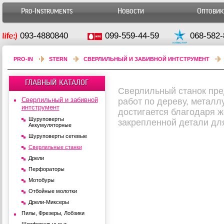
Pro-Instruments
Новости
Оптови
093-4880840
099-559-44-59
068-582-
PRO-IN
STERN
СВЕРЛИЛЬНЫЙ И ЗАБИВНОЙ ИНТСТРУМЕНТ
ГЛАВНЫЙ КАТАЛОГ
Сверлильный станок пр
Сверлильный и забивной
работ по дереву, металлу
интструмент
достигается благодаря 
Шуруповерты
закрепленной детали для
Аккумуляторные
Шуруповерты сетевые
Сверлильные станки
Дрели
Перфораторы
Мотобуры
Отбойные молотки
Дрели-Миксеры
Пилы, Фрезеры, Лобзики