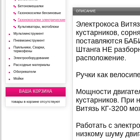
Бетономешалки
ОПИСАНИЕ
Газонокосилки бензиновые
Газонокосилки электрические
Электрокоса Витяз
Культиваторы, мотоблоки
кустарников, сорня
Мультиинструмент
поставляются БАБИ
Пневмоинструмент
Паяльники, Сварки,
Штанга НЕ разборн
термофены
расположение.
Электрооборудование
Расходные материалы
Обогреватели
Ручки как велосип
Мойки
Мощности двигател
ВАША КОРЗИНА
кустарников. При н
товары в корзине отсутствуют
Витязь КГ-3200 мо
Работать с электр
низкому шуму двиг