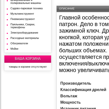
Шлифовальные и
полировальные машины
Садово-парковая техника
ОПИСАНИЕ
Мультиинструмент
Главной особенно
Пневмоинструмент
патрон. Дело в том
Паяльники, Сварки,
термофены
зажимной ключ. Д
Электрооборудование
кнопкой, которая 
Расходные материалы
нажатом положении
Обогреватели
Мойки
больших объемах. 
осуществляется пр
ВАША КОРЗИНА
включения/выключе
товары в корзине отсутствуют
можно увеличивать
Производитель
Классификация дрелей
Вольтаж
Мощность
Источник питания