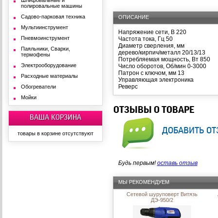
Шлифовальные и
полировальные машины
Садово-парковая техника
ОПИСАНИЕ
Мультиинструмент
Напряжение сети, В
220
Пневмоинструмент
Частота тока, Гц
50
Диаметр сверления, мм
Паяльники, Сварки,
дерево/кирпич/металл
20/13/13
термофены
Потребляемая мощность, Вт
850
Электрооборудование
Число оборотов, Об/мин
0-3000
Патрон с ключом, мм
13
Расходные материалы
Управляющая электроника
Реверс
Обогреватели
Мойки
ОТЗЫВЫ О ТОВАРЕ
ВАША КОРЗИНА
добавить от
товары в корзине отсутствуют
Будь первым!
оставь отзыв
МЫ РЕКОМЕНДУЕМ
Сетевой шуруповерт Витязь
ДЭ-950/2